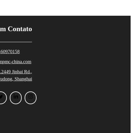
em Contato
-60970158
mpmc-china.com
.2449 Jinhai Rd.,
udong, Shanghai