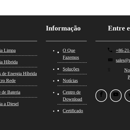
Informação
Entre 
ia Limpa
O Que
+86-21
Fazemos
sales@
ia Híbrida
Soluções
No
s de Energia Híbrida
P
cro Rede
Notícias
 de Bateria
Centro de
Download
a a Diesel
Certificado