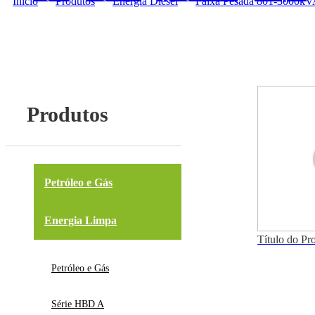
Início
>
Produtos
>
Energia Diesel
>
Faixa Pesada 801-3000k
Produtos
Petróleo e Gás
Energia Limpa
Título do Pr
Petróleo e Gás
Série HBD A