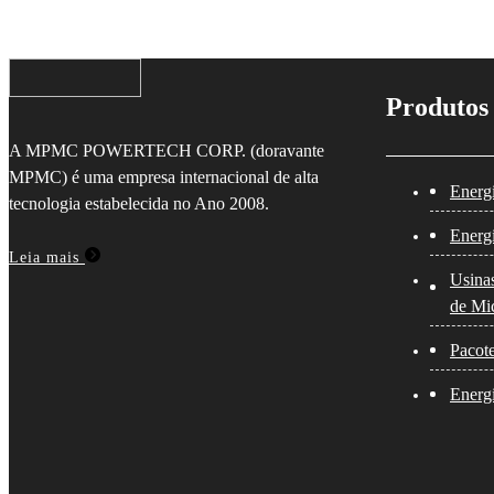
Produtos
A MPMC POWERTECH CORP. (doravante
MPMC) é uma empresa internacional de alta
Energ
tecnologia estabelecida no Ano 2008.
Energ
Leia mais
Usina
de Mi
Pacote
Energi