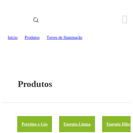
Idioma
Início
>
Produtos
>
Torres de Iluminação
Produtos
Petróleo e Gás
Energia Limpa
Energia Híbri