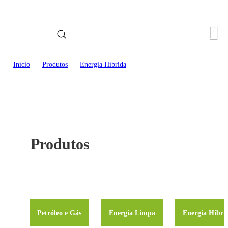
Idioma
Início
>
Produtos
>
Energia Híbrida
Produtos
Petróleo e Gás
Energia Limpa
Energia Híbri